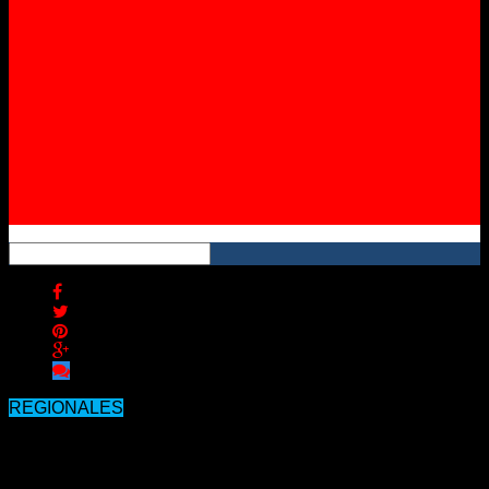
Instagram
YouTube
RSS
REGIONALES
Identificaron al hombre que murió al
ser atropellado en Ruta 18 hace cinco