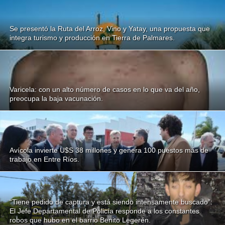
Se presentó la Ruta del Arroz, Vino y Yatay, una propuesta que
integra turismo y producción en Tierra de Palmares.
Varicela: con un alto número de casos en lo que va del año,
preocupa la baja vacunación.
Avícola invierte U$S 38 millones y genera 100 puestos más de
trabajo en Entre Ríos.
“Tiene pedido de captura y está siendo intensamente buscado”:
El Jefe Departamental de Policía responde a los constantes
robos que hubo en el barrio Benito Legerén.