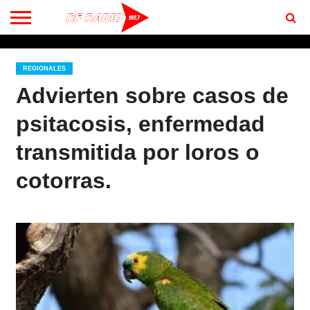
CONTACTO
BIENVENIDOS
A RF 102.7 FM
REGIONALES
Advierten sobre casos de
psitacosis, enfermedad
transmitida por loros o
cotorras.