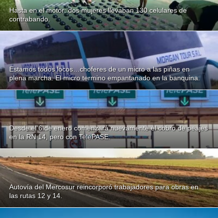
Hasta en el motor: dos mujeres llevaban 130 celulares de
contrabando.
Estamos todos locos…choferes de un micro a las piñas en
plena marcha. El micro termino empantanado en la banquina.
Desde el 6 de enero comenzará nuevamente el cobro de peajes
en la RN 14, pero con TelePASE.
Autovía del Mercosur reincorporó trabajadores para obras en
las rutas 12 y 14.