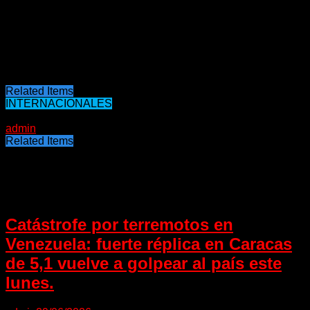
4096 segundos (1 hora, 8 minutos y 16 segundos).
Desde la aplicación se aclaró que el proceso para eliminar
un mensaje sigue siendo el mismo. Deberás seleccionar el
mensaje con un toque prolongado y luego pulsar el icono de
la papelera
Related Items
INTERNACIONALES
28/12/2022
admin
Related Items
Puede interesarte
Catástrofe por terremotos en
Venezuela: fuerte réplica en Caracas
de 5,1 vuelve a golpear al país este
lunes.