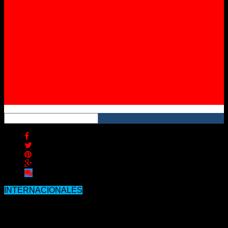
Instagram
YouTube
RSS
INTERNACIONALES
WhatsApp prepara un cambio en los
mensajes que no esperabas.