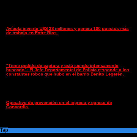
Avícola invierte U$S 38 millones y genera 100 puestos más
de trabajo en Entre Ríos.
“Tiene pedido de captura y está siendo intensamente
buscado”: El Jefe Departamental de Policía responde a los
constantes robos que hubo en el barrio Benito Legerén.
Operativo de prevención en el ingreso y egreso de
Concordia.
Tap