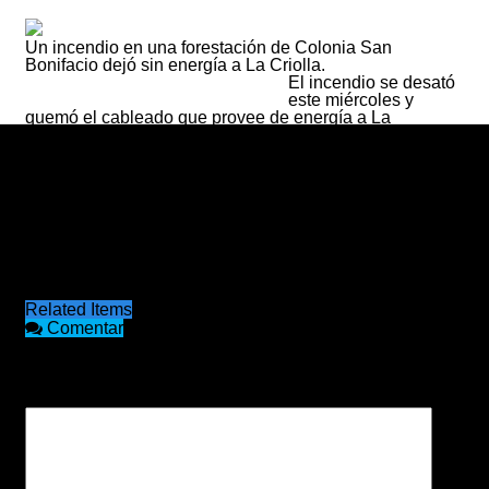
Un incendio en una forestación de Colonia San
Bonifacio dejó sin energía a La Criolla.
15/12/2019
El incendio se desató
admin
este miércoles y
quemó el cableado que provee de energía a La
Criolla. Se registró en la tarde de este miércoles en una
propiedad rural de forestación, Ex quinta de Enrique
Isleif, donde por causas que se tratan de establecer, se
prendió fuego la forestación debajo del tendido eléctrico.
Eso motivó el corte de suministro.
Trabajó en el lugar personal Municipal de La Criolla,
tránsito, policía, Enersa y vecinos que colaboraron.
Vale decir que en un breve lapso de tiempo, desde
Enersa se reemplazó el tendido eléctrico y se dio
servicio nuevamente a la localidad.
Related Items
Comentar
COMENTARIOS
Tu dirección de correo electrónico no será publicada.
Los campos obligatorios están marcados con
*
Comentario
*