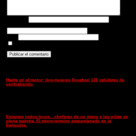
Nombre
*
Correo electrónico
*
Web
Guarda mi nombre, correo electrónico y web en este
navegador para la próxima vez que comente.
Puede interesarte
Hasta en el motor: dos mujeres llevaban 130 celulares de
contrabando.
Estamos todos locos…choferes de un micro a las piñas en
plena marcha. El micro termino empantanado en la
banquina.