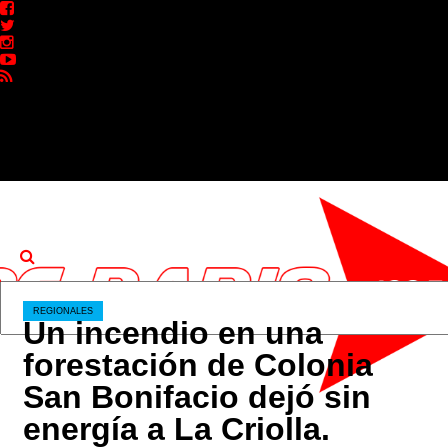
CONTACTO
BIENVENIDOS
A
RF
102.7
FM
REGIONALES
Un incendio en una
forestación de Colonia
San Bonifacio dejó sin
energía a La Criolla.