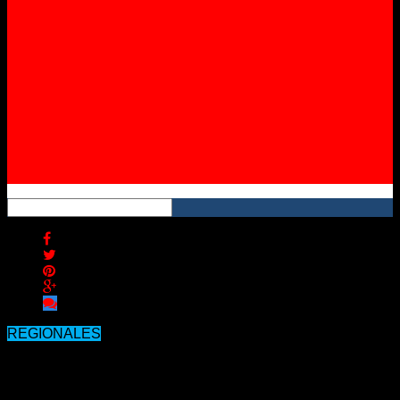
Instagram
YouTube
RSS
REGIONALES
Panozzo Zénere reasumió en Los
Charrúas.