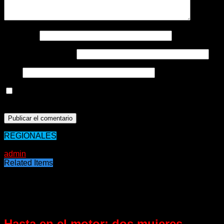
Nombre
*
Correo electrónico
*
Web
Guarda mi nombre, correo electrónico y web en este
navegador para la próxima vez que comente.
REGIONALES
15/12/2019
admin
Related Items
Puede interesarte
Hasta en el motor: dos mujeres