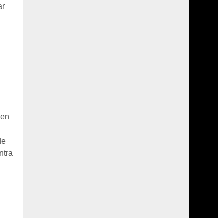
ar
 en
de
ntra