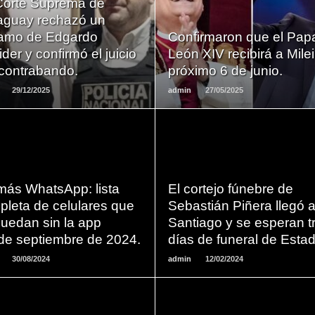
Corte Suprema de
LEER
LEER
aguay rechazó un
MAS
MAS
lamo de Edgardo
Confirmaron que el Pap
der y confirmó el juicio
León XIV recibirá a Milei
 contrabando.
próximo 6 de junio.
29/12/2025
admin
27/05/2025
LEER
LEER
más WhatsApp: lista
El cortejo fúnebre de
MAS
MAS
pleta de celulares que
Sebastián Piñera llegó 
uedan sin la app
Santiago y se esperan t
de septiembre de 2024.
días de funeral de Estad
30/08/2024
admin
12/02/2024