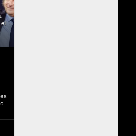
a
 el
a
res
o.