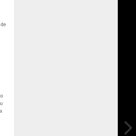
 de
co
su
a