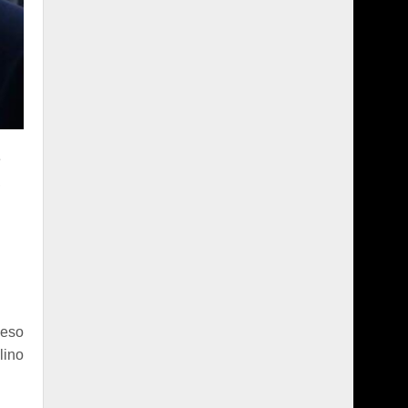
e
,
ceso
lino