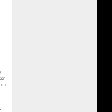
e
 con
a un
,