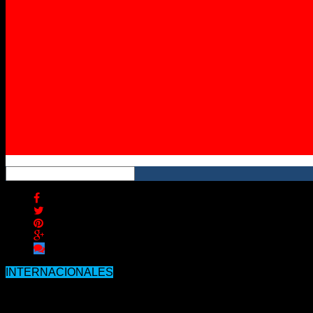
Twitter
Instagram
YouTube
RSS
INTERNACIONALES
PARÍS ANALIZA DECRETAR ALERTA 