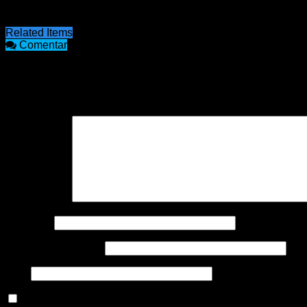
Y entre el 30% y el 35% de las camas de cuidados intensivos e
Related Items
Comentar
COMENTARIOS
Tu dirección de correo electrónico no será publicada.
Los cam
Comentario
*
Nombre
*
Correo electrónico
*
Web
Guarda mi nombre, correo electrónico y web en este nave