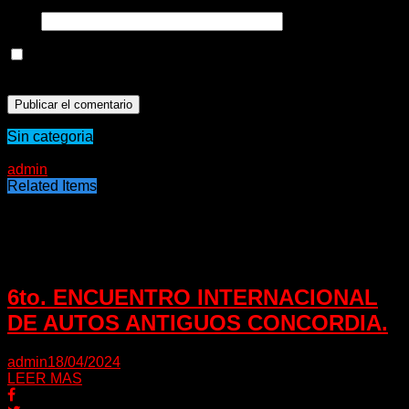
Web
Guarda mi nombre, correo electrónico y web en este
navegador para la próxima vez que comente.
Sin categoria
22/05/2020
admin
Related Items
Puede interesarte
6to. ENCUENTRO INTERNACIONAL
DE AUTOS ANTIGUOS CONCORDIA.
admin
18/04/2024
LEER MAS