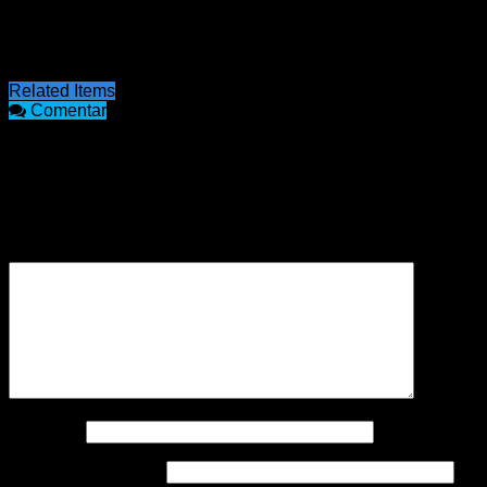
establece la resolución”. La tarea también comprende
“permitirles acceder a otros proveedores y detectar a los
proveedores que no cumplen con los precios”. Elonce.com
Related Items
Comentar
COMENTARIOS
Tu dirección de correo electrónico no será publicada.
Los
campos obligatorios están marcados con
*
Comentario
*
Nombre
*
Correo electrónico
*