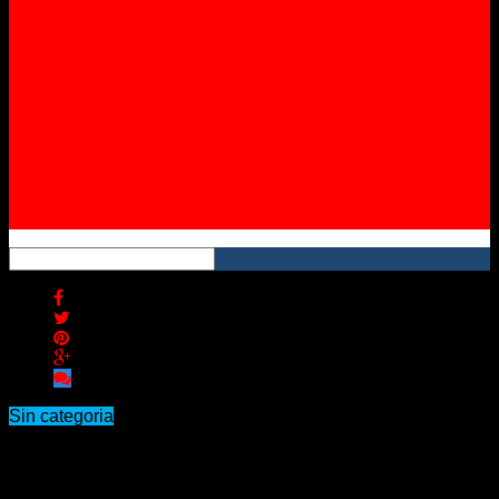
Instagram
YouTube
RSS
Sin categoria
Imputaron a 17 productores de
huevos por suba de precios durante