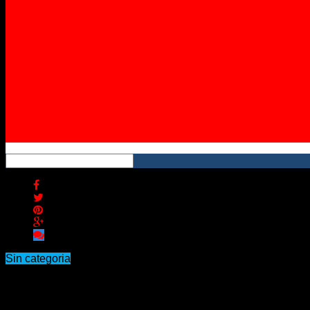
Instagram
YouTube
RSS
Sin categoria
6to. ENCUENTRO INTERNACIONAL D