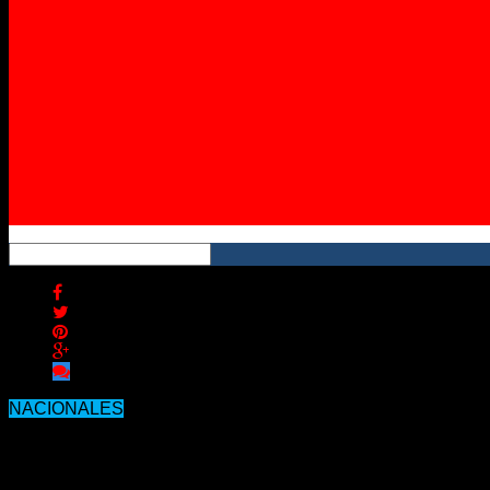
Instagram
YouTube
RSS
NACIONALES
Con un aumento del 11% en combustible