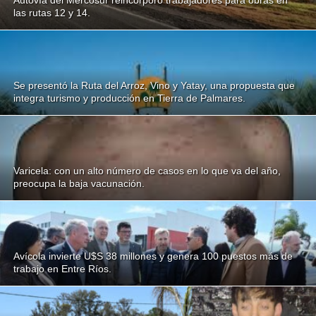
Autovía del Mercosur reincorporó trabajadores para obras en
las rutas 12 y 14.
Se presentó la Ruta del Arroz, Vino y Yatay, una propuesta que
integra turismo y producción en Tierra de Palmares.
Varicela: con un alto número de casos en lo que va del año,
preocupa la baja vacunación.
Avícola invierte U$S 38 millones y genera 100 puestos más de
trabajo en Entre Ríos.