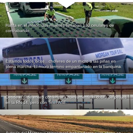
Hasta en el motor: dos mujeres llevaban 130 celulares de
contrabando.
Estamos todos locos…choferes de un micro a las piñas en
plena marcha. El micro termino empantanado en la banquina.
Desde el 6 de enero comenzará nuevamente el cobro de peajes
en la RN 14, pero con TelePASE.