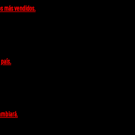
os más vendidos.
 país.
cambiará.