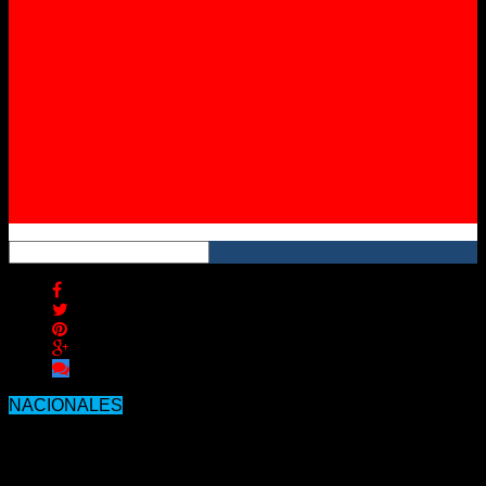
Instagram
YouTube
RSS
NACIONALES
YPF confirmó el aumento de los
precios de las naftas y gasoil.