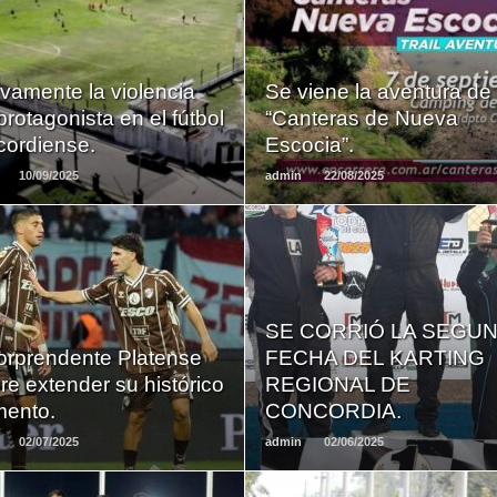
LEER
LEER
MAS
MAS
vamente la violencia
Se viene la aventura de 
protagonista en el fútbol
“Canteras de Nueva
cordiense.
Escocia”.
10/09/2025
admin
22/08/2025
LEER
LEER
SE CORRIÓ LA SEGU
MAS
MAS
sorprendente Platense
FECHA DEL KARTING
re extender su histórico
REGIONAL DE
ento.
CONCORDIA.
02/07/2025
admin
02/06/2025