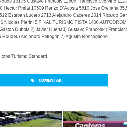
Roude 13105 Gustavo Francois 12606 Francisco Scervino 112
08 Hector Prelat 10509 Renzo D’Acosta 5810 Jose Orellana 35,
,512 Esteban Lucero 2713 Alejandro Caceres 2014 Ricardo Gar
16 Nicolas Pierini 5 FINAL TURISMO PISTA 1400.AUTODRO
ton Dubois 2) Javier Huerta3) Gustavo Francois4) Francisc
 Roude6) Alejandro Pellegrini7) Agustin Roncaglione
ilotos Turismo Standard
COMENTAR