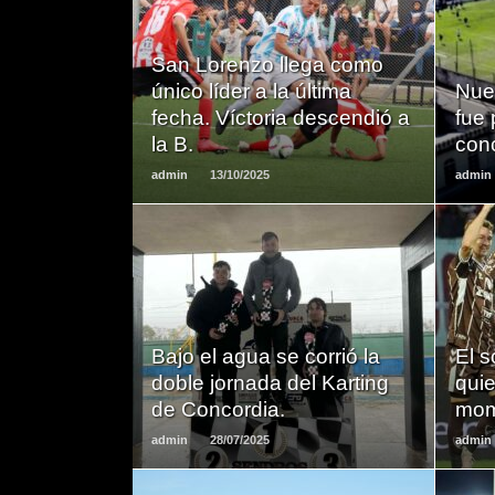
LEER
San Lorenzo llega como
MAS
único líder a la última
Nue
fecha. Víctoria descendió a
fue 
la B.
con
admin
13/10/2025
admin
LEER
MAS
Bajo el agua se corrió la
El 
doble jornada del Karting
quie
de Concordia.
mom
admin
28/07/2025
admin