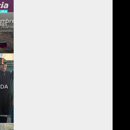
las
NDA