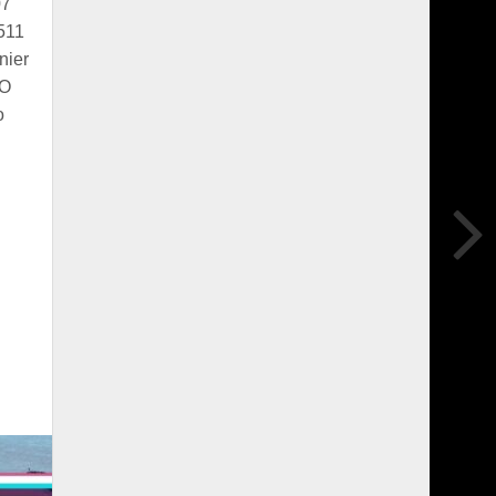
07
511
nier
MO
o