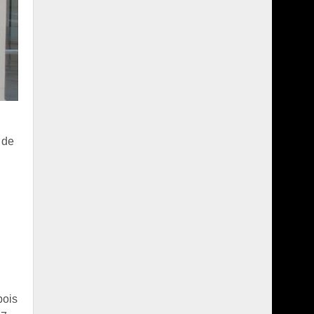
 de
bois