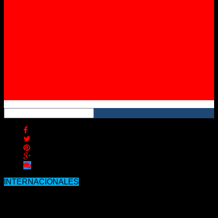
Instagram
YouTube
RSS
INTERNACIONALES
Uruguay: Lacalle Pou pone en duda
la apertura de fronteras con