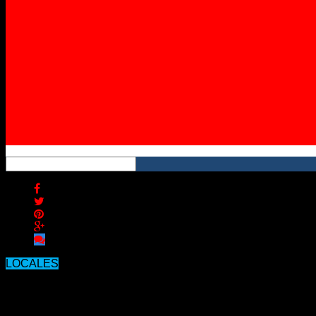
Instagram
YouTube
RSS
LOCALES
Un joven fue detenido por haber sido 