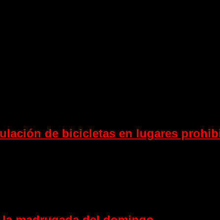
gador para la próxima vez que comente.
culación de bicicletas en lugares prohib
e la madrugada del domingo.