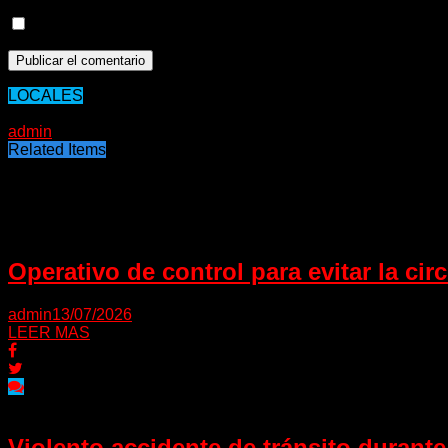
Guarda mi nombre, correo electrónico y web en este nave
LOCALES
31/01/2020
admin
Related Items
Puede interesarte
Operativo de control para evitar la cir
admin
13/07/2026
LEER MAS
Violento accidente de tránsito durant