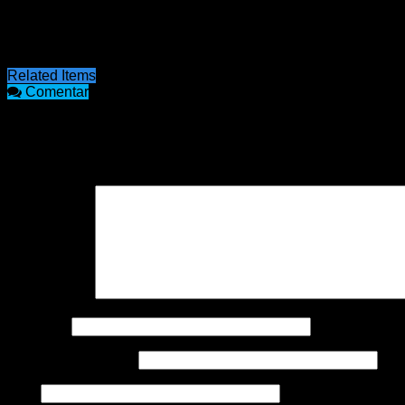
única pena posible de prisión perpetua.
Fuente y foto: Uno
Related Items
Comentar
COMENTARIOS
Tu dirección de correo electrónico no será publicada.
Los cam
Comentario
*
Nombre
*
Correo electrónico
*
Web