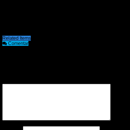
El objetivo es determinar si se trata de alguna de las
enfermedades señaladas o debería buscarse otro
diagnóstico, teniendo en cuenta que “es una persona que ha
estado recorriendo distintas partes del mundo”, apuntaron.
Fuente: Diario Río Uruguay – elentrerios.com
Related Items
Comentar
COMENTARIOS
Tu dirección de correo electrónico no será publicada.
Los
campos obligatorios están marcados con
*
Comentario
*
Nombre
*