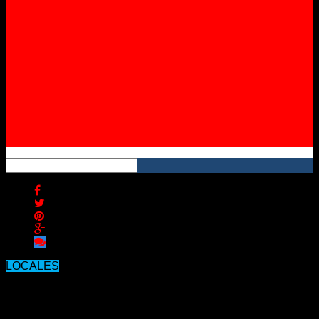
Instagram
YouTube
RSS
LOCALES
Un hombre que llegó desde el
extranjero fue internado de manera