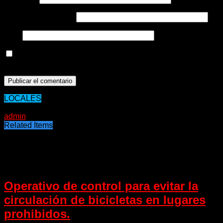
Correo electrónico
*
Web
Guarda mi nombre, correo electrónico y web en este
navegador para la próxima vez que comente.
LOCALES
29/01/2020
admin
Related Items
Puede interesarte
Operativo de control para evitar la
circulación de bicicletas en lugares
prohibidos.