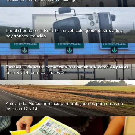
Brutal choque en la Ruta 14: un vehículo quedó destrozado y
hay tránsito reducido.
Desde el 6 de enero comenzará nuevamente el cobro de peajes
en la RN 14, pero con TelePASE.
Autovía del Mercosur reincorporó trabajadores para obras en
las rutas 12 y 14.