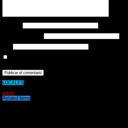
Nombre
*
Correo electrónico
*
Web
Guarda mi nombre, correo electrónico y web en este
navegador para la próxima vez que comente.
LOCALES
11/05/2020
admin
Related Items
Puede interesarte