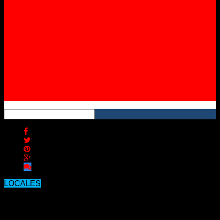
Instagram
YouTube
RSS
LOCALES
Tras allanamientos recuperan
elementos relacionados con el robo a