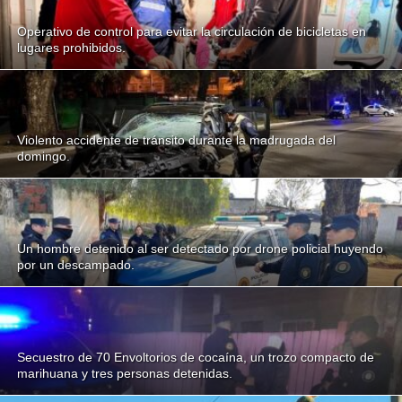
Operativo de control para evitar la circulación de bicicletas en
lugares prohibidos.
Violento accidente de tránsito durante la madrugada del
domingo.
Un hombre detenido al ser detectado por drone policial huyendo
por un descampado.
Secuestro de 70 Envoltorios de cocaína, un trozo compacto de
marihuana y tres personas detenidas.