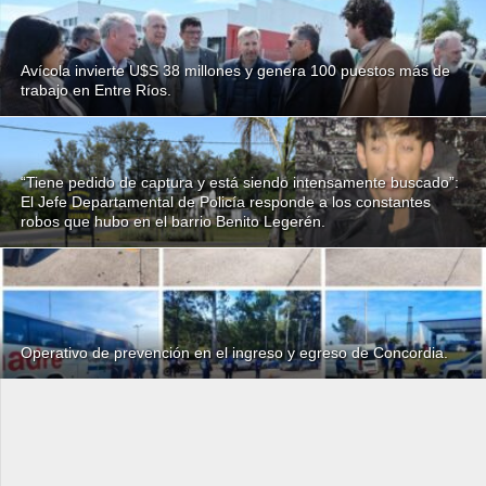
Avícola invierte U$S 38 millones y genera 100 puestos más de
trabajo en Entre Ríos.
“Tiene pedido de captura y está siendo intensamente buscado”:
El Jefe Departamental de Policía responde a los constantes
robos que hubo en el barrio Benito Legerén.
Operativo de prevención en el ingreso y egreso de Concordia.