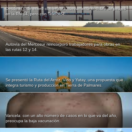
Desde el 6 de enero comenzará nuevamente el cobro de peajes
en la RN 14, pero con TelePASE.
Autovía del Mercosur reincorporó trabajadores para obras en
las rutas 12 y 14.
Se presentó la Ruta del Arroz, Vino y Yatay, una propuesta que
integra turismo y producción en Tierra de Palmares.
Varicela: con un alto número de casos en lo que va del año,
preocupa la baja vacunación.