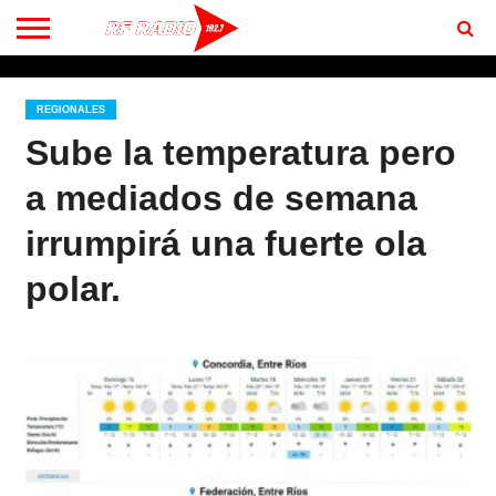
CONTACTO
BIENVENIDOS
A RF 102.7 FM
REGIONALES
Sube la temperatura pero
a mediados de semana
irrumpirá una fuerte ola
polar.