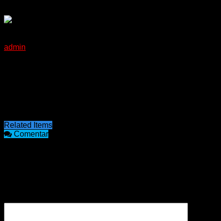
Sólo 2 casos activos de covid-19 en Concordia y ninguno
internado.
admin
15/11/2021
Según el reporte enviado por el área de prensa del Hospital
Masvernat, hoy lunes 15 de noviembre, hay 2 casos activos
de Covid-19, ninguno de ellos internado. El número de
fallecidos en nuestra ciudad desde el comienzo de la
pandemia es de 339.
Related Items
Comentar
COMENTARIOS
Tu dirección de correo electrónico no será publicada.
Los
campos obligatorios están marcados con
*
Comentario
*