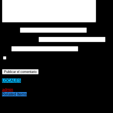
Nombre
*
Correo electrónico
*
Web
Guarda mi nombre, correo electrónico y web en este
navegador para la próxima vez que comente.
LOCALES
15/11/2021
admin
Related Items
Puede interesarte