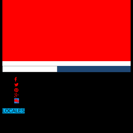
Instagram
YouTube
RSS
LOCALES
Sólo 2 casos activos de covid-19 en
Concordia y ninguno internado.