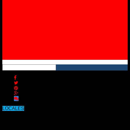
Instagram
YouTube
RSS
LOCALES
SELLO NARCO: a Pérez lo habrían
ejecutado de rodillas en una casa.