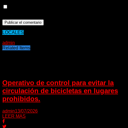
Guarda mi nombre, correo electrónico y web en este
navegador para la próxima vez que comente.
LOCALES
09/12/2020
admin
Related Items
Puede interesarte
Operativo de control para evitar la
circulación de bicicletas en lugares
prohibidos.
admin
13/07/2026
LEER MAS