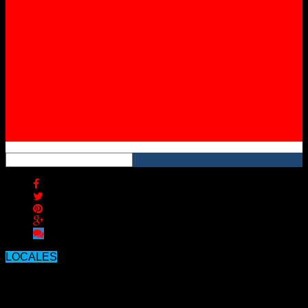
Instagram
YouTube
RSS
LOCALES
Se ultiman detalles para la Fiesta
virtual de la Citricultura.