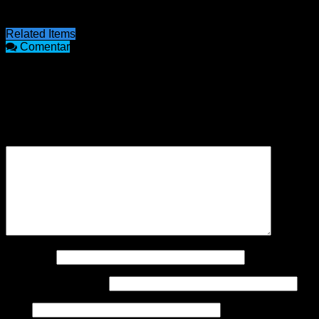
estamos orgullos”, invitó Tisocco.
Related Items
Comentar
COMENTARIOS
Tu dirección de correo electrónico no será publicada.
Los
campos obligatorios están marcados con
*
Comentario
*
Nombre
*
Correo electrónico
*
Web