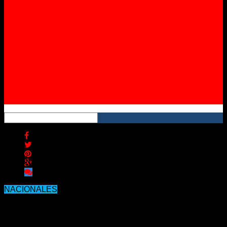
Instagram
YouTube
RSS
NACIONALES
Se confirmaron 263 nuevos
contagios y 10 personas murieron en