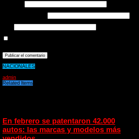
Nombre
*
Correo electrónico
*
Web
Guarda mi nombre, correo electrónico y web en este
navegador para la próxima vez que comente.
NACIONALES
18/05/2020
admin
Related Items
Puede interesarte
En febrero se patentaron 42.000
autos: las marcas y modelos más
vendidos.