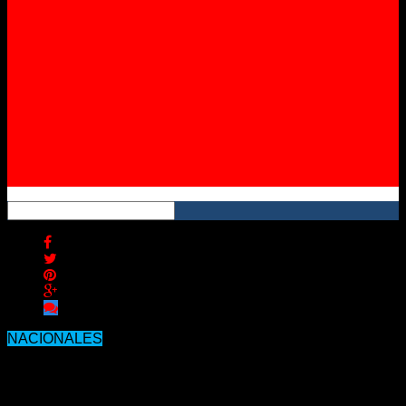
Instagram
YouTube
RSS
NACIONALES
Rehabilitaron un nuevo ramal
ferroviario estratégico para la