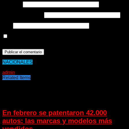
Nombre
*
Correo electrónico
*
Web
Guarda mi nombre, correo electrónico y web en este
navegador para la próxima vez que comente.
NACIONALES
17/07/2020
admin
Related Items
Puede interesarte
En febrero se patentaron 42.000
autos: las marcas y modelos más
vendidos.