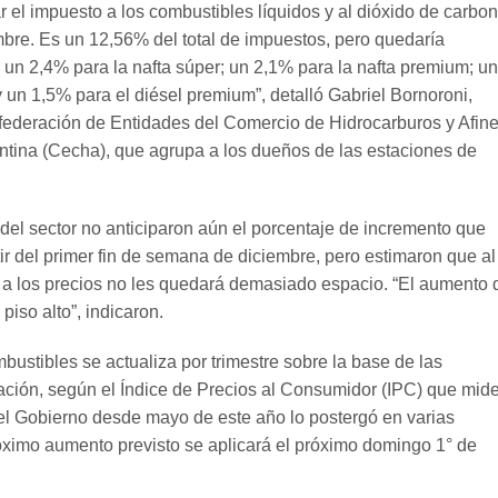
r el impuesto a los combustibles líquidos y al dióxido de carbo
embre. Es un 12,56% del total de impuestos, pero quedaría
n 2,4% para la nafta súper; un 2,1% para la nafta premium; u
y un 1,5% para el diésel premium”, detalló Gabriel Bornoroni,
federación de Entidades del Comercio de Hidrocarburos y Afin
ntina (Cecha), que agrupa a los dueños de las estaciones de
el sector no anticiparon aún el porcentaje de incremento que
tir del primer fin de semana de diciembre, pero estimaron que al
o a los precios no les quedará demasiado espacio. “El aumento 
piso alto”, indicaron.
bustibles se actualiza por trimestre sobre la base de las
lación, según el Índice de Precios al Consumidor (IPC) que mide
el Gobierno desde mayo de este año lo postergó en varias
óximo aumento previsto se aplicará el próximo domingo 1° de