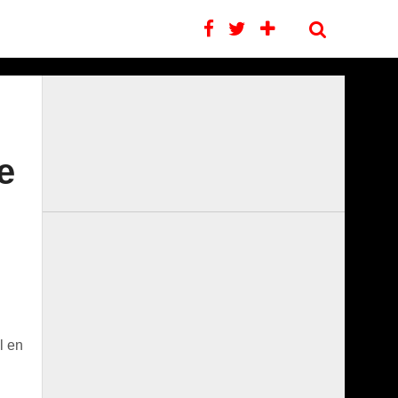
e
l en