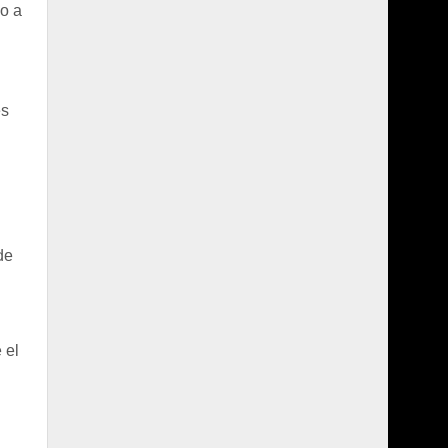
no a
n
es
de
 el