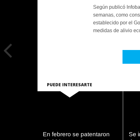
Según publicó Infoba
semanas, como conse
establecido por el G
medidas de alivio e
PUEDE INTERESARTE
LEER
MAS
En febrero se patentaron
Se i