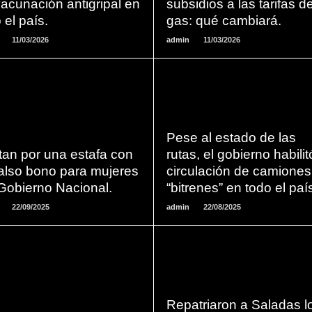
acunación antigripal en
subsidios a las tarifas d
 el país.
gas: qué cambiará.
11/03/2026
admin
11/03/2026
LEER
LEER
Pese al estado de las
MAS
MAS
tan por una estafa con
rutas, el gobierno habilit
falso bono para mujeres
circulación de camiones
Gobierno Nacional.
“bitrenes” en todo el paí
22/09/2025
admin
22/08/2025
LEER
LEER
Repatriaron a Saladas l
MAS
MAS