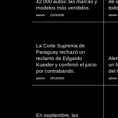
42.000 autos: las marcas y
de v
modelos más vendidos.
todo
admin
11/03/2026
admin
La Corte Suprema de
LEER
Paraguay rechazó un
MAS
reclamo de Edgardo
Aler
Kueider y confirmó el juicio
un 
por contrabando.
del 
admin
29/12/2025
admin
LEER
En septiembre, las
MAS