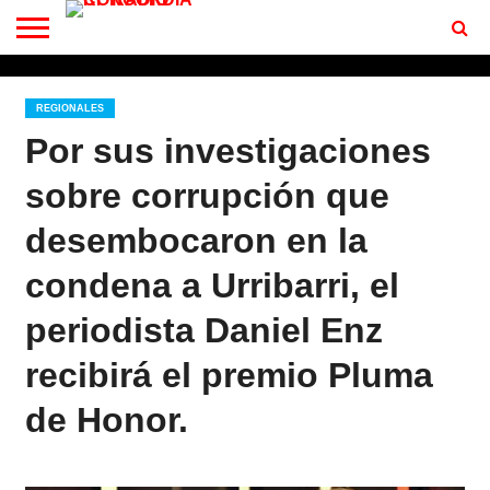
CONTACTO
BIENVENIDOS
A RF 102.7 FM
REGIONALES
Por sus investigaciones
sobre corrupción que
desembocaron en la
condena a Urribarri, el
periodista Daniel Enz
recibirá el premio Pluma
de Honor.