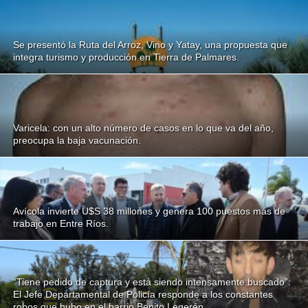
Se presentó la Ruta del Arroz, Vino y Yatay, una propuesta que
integra turismo y producción en Tierra de Palmares.
Varicela: con un alto número de casos en lo que va del año,
preocupa la baja vacunación.
Avícola invierte U$S 38 millones y genera 100 puestos más de
trabajo en Entre Ríos.
“Tiene pedido de captura y está siendo intensamente buscado”:
El Jefe Departamental de Policía responde a los constantes
robos que hubo en el barrio Benito Legerén.