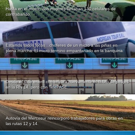
Hasta en el motor: dos mujeres llevaban 130 celulares de
contrabando.
Estamos todos locos…choferes de un micro a las piñas en
plena marcha. El micro termino empantanado en la banquina.
Desde el 6 de enero comenzará nuevamente el cobro de peajes
en la RN 14, pero con TelePASE.
Autovía del Mercosur reincorporó trabajadores para obras en
las rutas 12 y 14.