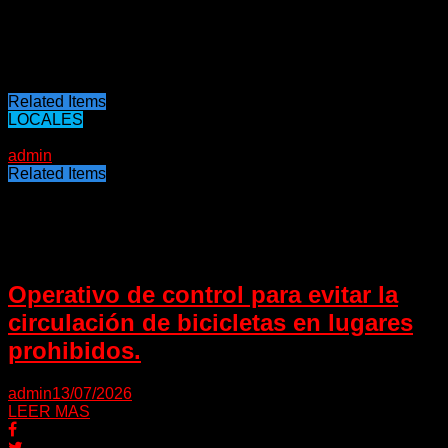
que en la Jefatura de Colón asumiría Danilo Parodi, quien
actualmente cumple funciones en departamental Concordia.
Fuente: El Entre Ríos
Related Items
LOCALES
31/12/2023
admin
Related Items
Puede interesarte
Operativo de control para evitar la
circulación de bicicletas en lugares
prohibidos.
admin
13/07/2026
LEER MAS