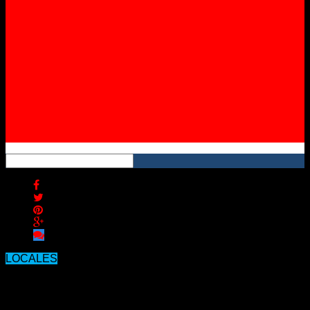
Instagram
YouTube
RSS
LOCALES
Miguel Retamar es el nuevo jefe de
Policía de Concordia.