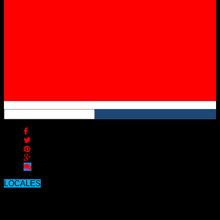
Instagram
YouTube
RSS
LOCALES
Mano dura en Concordia: en la
madrugada, clausuraron cervecerías,