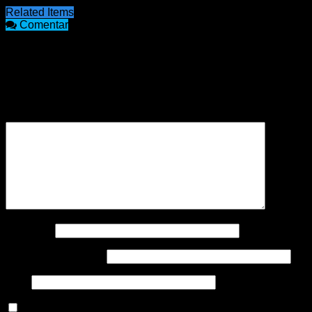
Related Items
Comentar
COMENTARIOS
Tu dirección de correo electrónico no será publicada.
Los
campos obligatorios están marcados con
*
Comentario
*
Nombre
*
Correo electrónico
*
Web
Guarda mi nombre, correo electrónico y web en este