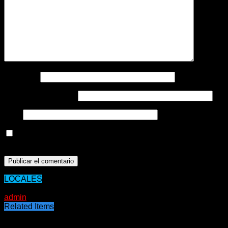
Nombre
*
Correo electrónico
*
Web
Guarda mi nombre, correo electrónico y web en este
navegador para la próxima vez que comente.
LOCALES
11/09/2020
admin
Related Items
Puede interesarte