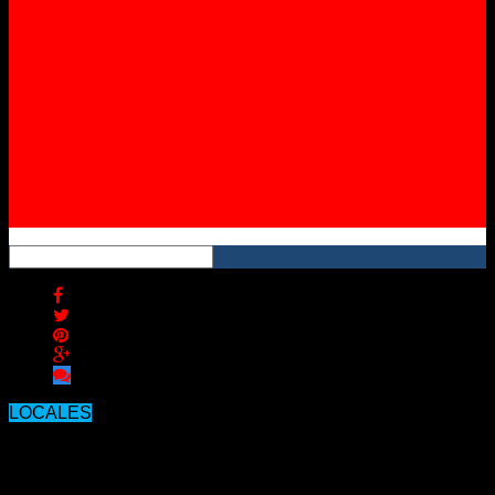
Instagram
YouTube
RSS
LOCALES
Los usurpadores de tierras perderán
beneficios sociales y no podrán