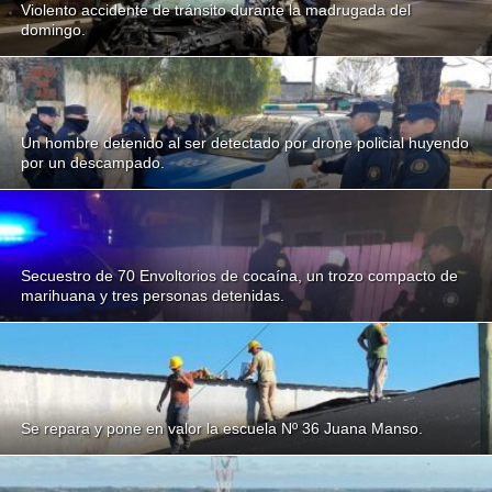
Violento accidente de tránsito durante la madrugada del
domingo.
Un hombre detenido al ser detectado por drone policial huyendo
por un descampado.
Secuestro de 70 Envoltorios de cocaína, un trozo compacto de
marihuana y tres personas detenidas.
Se repara y pone en valor la escuela Nº 36 Juana Manso.