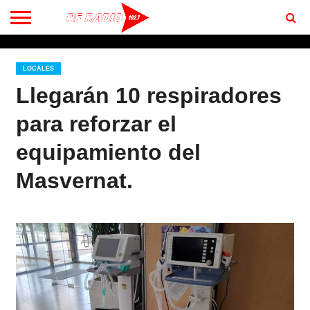
CONTACTO
BIENVENIDOS
A RF 102.7 FM
LOCALES
Llegarán 10 respiradores
para reforzar el
equipamiento del
Masvernat.