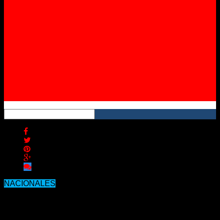
Instagram
YouTube
RSS
NACIONALES
Las elevadas temperaturas hicieron
que haya consumo récord de energía