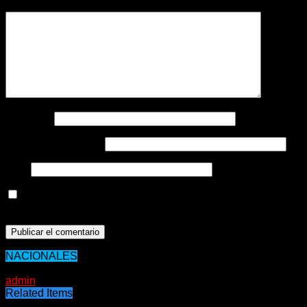
Comentario
*
Nombre
*
Correo electrónico
*
Web
Guarda mi nombre, correo electrónico y web en este
navegador para la próxima vez que comente.
NACIONALES
26/01/2021
admin
Related Items