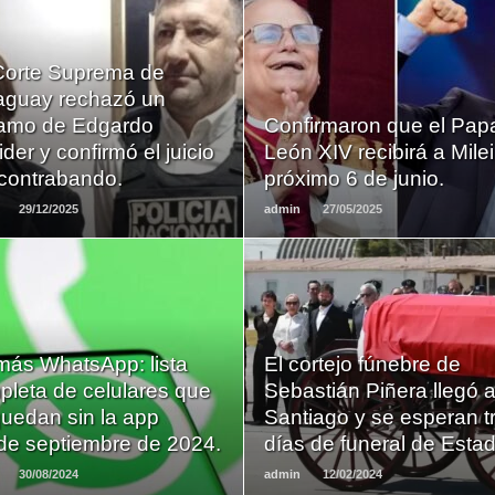
Corte Suprema de
LEER
LEER
aguay rechazó un
MAS
MAS
lamo de Edgardo
Confirmaron que el Pap
der y confirmó el juicio
León XIV recibirá a Milei
 contrabando.
próximo 6 de junio.
29/12/2025
admin
27/05/2025
LEER
LEER
más WhatsApp: lista
El cortejo fúnebre de
MAS
MAS
pleta de celulares que
Sebastián Piñera llegó 
uedan sin la app
Santiago y se esperan t
de septiembre de 2024.
días de funeral de Estad
30/08/2024
admin
12/02/2024