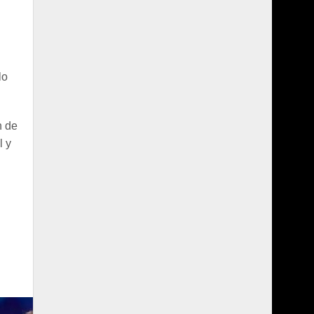
lo
n de
l y