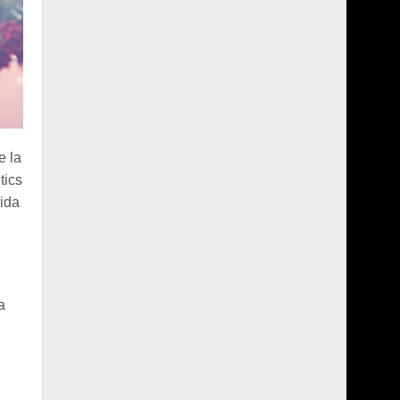
e la
tics
sida
a