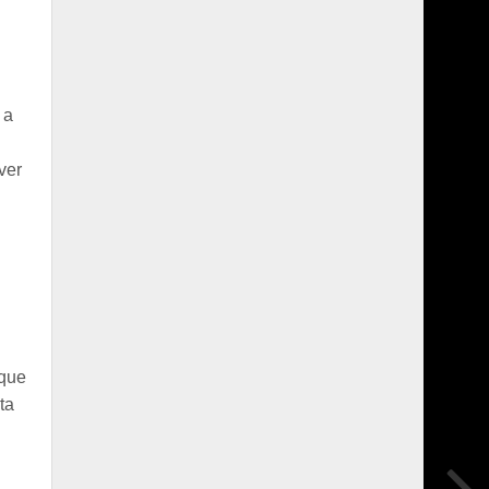
 a
e
ver
 que
ta