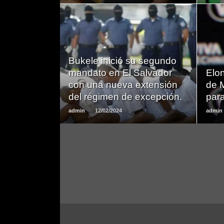
LEER
Bukele inició su segundo
MAS
mandato en El Salvador
Elon
con una nueva extensión
de M
del régimen de excepción.
para
admin
12/02/2024
admin