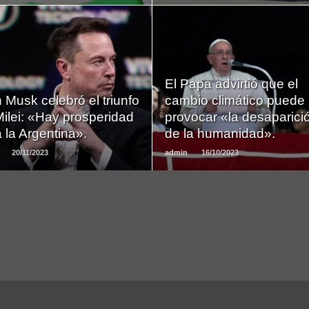
LEER
LEER
El Papa advirtió que el
MAS
MAS
 Musk celebró el triunfo
cambio climático puede
ilei: «Hay prosperidad
provocar «la desaparici
 la Argentina».
de la humanidad».
20/11/2023
admin
16/10/2023