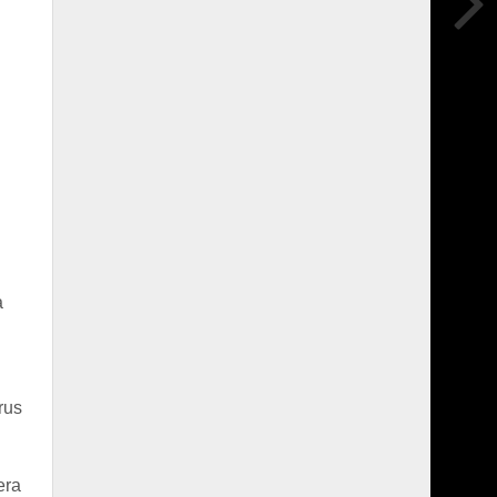
a
rus
era