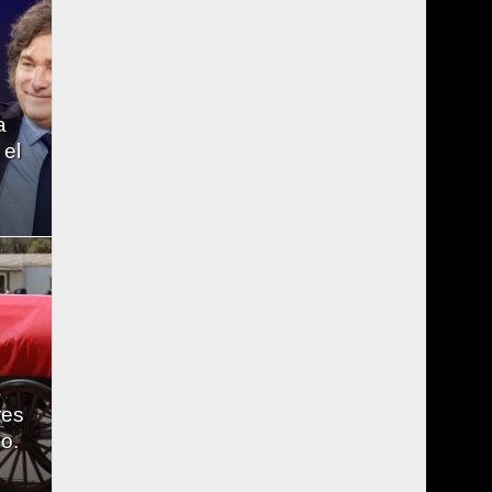
a
 el
a
res
o.