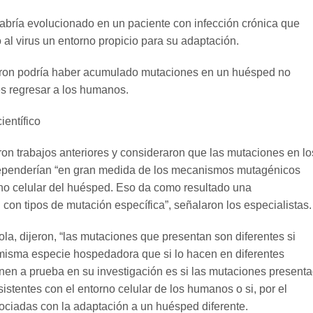
bría evolucionado en un paciente con infección crónica que
al virus un entorno propicio para su adaptación.
cron podría haber acumulado mutaciones en un huésped no
 regresar a los humanos.
ientífico
ron trabajos anteriores y consideraron que las mutaciones en lo
ependerían “en gran medida de los mecanismos mutagénicos
rno celular del huésped. Eso da como resultado una
con tipos de mutación específica”, señalaron los especialistas.
la, dijeron, “las mutaciones que presentan son diferentes si
misma especie hospedadora que si lo hacen en diferentes
nen a prueba en su investigación es si las mutaciones present
stentes con el entorno celular de los humanos o si, por el
sociadas con la adaptación a un huésped diferente.