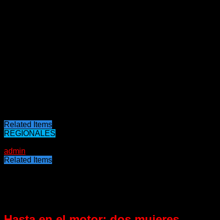
Europa templando estas temperaturas”, dijo al dar cuenta
que según estudio “aparece una mancha de agua fría en la
zona del sur de Groenlandia. Es un detalle importante
porque se observa un enfriamiento de la masa de agua y
quiere decir que la corriente de agua cálida podría detenerse
por esta gota de agua fría”.
“Esto se debe a que el calentamiento global provocó el
deshielo en Groenlandia. Es por eso que se analiza si la ola
de aire frio en el viejo continente se debe a esta razón”,
concluyó.
Fuente: Elonce.com
Related Items
REGIONALES
16/02/2024
admin
Related Items
Puede interesarte
Hasta en el motor: dos mujeres