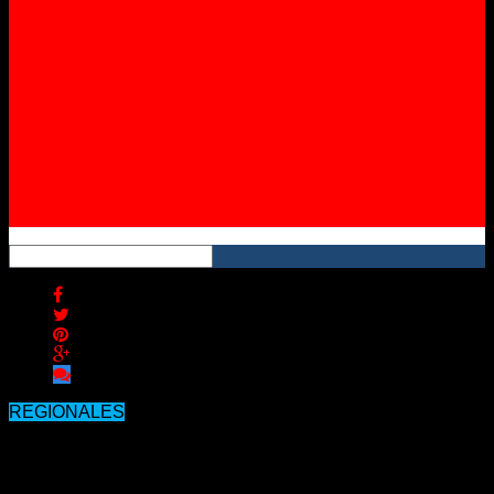
Instagram
YouTube
RSS
REGIONALES
La temperatura sigue en ascenso y
pronostican una nueva ola de calor.