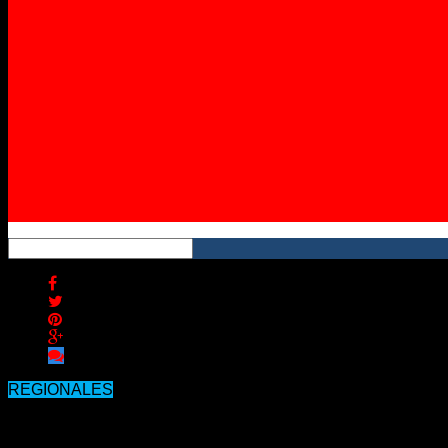
Twitter
Instagram
YouTube
RSS
REGIONALES
La orden de restricción que pesa sobre