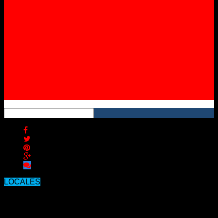
Instagram
YouTube
RSS
LOCALES
La muerte del joven de 28 años por
una bala perdida tomó estado