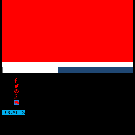
Instagram
YouTube
RSS
LOCALES
La cepa de Manaos fue detectada en
Concordia y sería la causante de