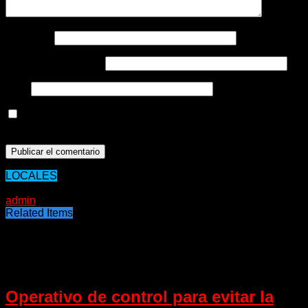
Nombre
*
Correo electrónico
*
Web
Guarda mi nombre, correo electrónico y web en este
navegador para la próxima vez que comente.
LOCALES
20/05/2021
admin
Related Items
Puede interesarte
Operativo de control para evitar la