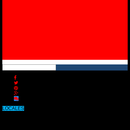
Instagram
YouTube
RSS
LOCALES
Insólito, a un vecino de Concordia le
robaron el muro que estaba