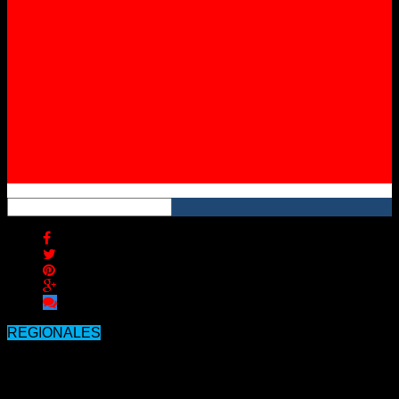
Instagram
YouTube
RSS
REGIONALES
Histórica sequía: estudio muestra el
“drama sojero” que viven ciudades