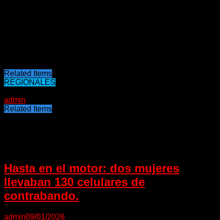
El sistema emplea modelos computacionales, perteneciente
a la familia DSSAT (Decision Support System for
Agrotechnology Transfer), que simulan el crecimiento y
desarrollo de cada cultivo en función de la disponibilidad
inicial de agua útil, tipo de suelo, fertilización y manejo.
Fuente: Bichos de Campo – elentrerios.com
Related Items
REGIONALES
09/01/2023
admin
Related Items
Puede interesarte
Hasta en el motor: dos mujeres
llevaban 130 celulares de
contrabando.
admin
09/01/2026