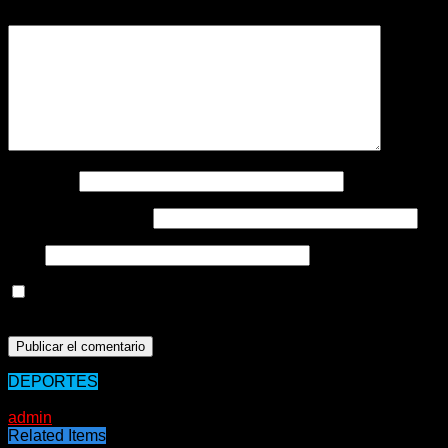
Comentario
*
Nombre
*
Correo electrónico
*
Web
Guarda mi nombre, correo electrónico y web en este
navegador para la próxima vez que comente.
DEPORTES
22/02/2021
admin
Related Items