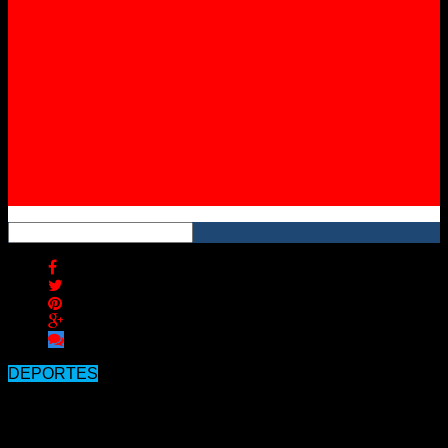
Instagram
YouTube
RSS
DEPORTES
Gran triunfo de Estudiantes en el
debut ante Lanus.