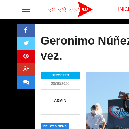
INIC
Geronimo Núñez,
vez.
DEPORTES
28/10/2020
ADMIN
RELATED ITEMS