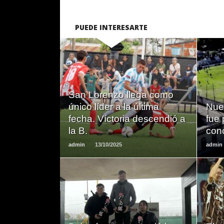
PUEDE INTERESARTE
LEER
San Lorenzo llega como
MAS
único líder a la última
Nue
fecha. Víctoria descendió a
fue 
la B.
con
admin
13/10/2025
admin
LEER
MAS