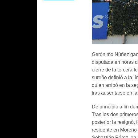
Gerónimo Núñez ganó
disputada en horas d
cierre de la tercera 
sureño definió a la l
quien arribó en la se
tras ausentarse en l
De principio a fin d
Tras los dos primero
posterior la resignó,
residente en Moreno 
Sebastián Pérez, en p