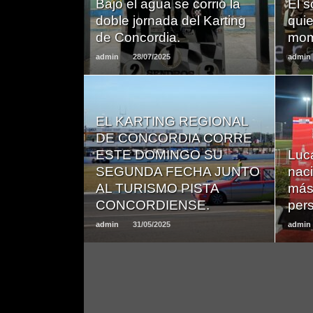
Bajo el agua se corrió la
El 
doble jornada del Karting
quie
de Concordia.
mom
admin
28/07/2025
admin
EL KARTING REGIONAL
DE CONCORDIA CORRE
LEER
ESTE DOMINGO SU
Luc
MAS
SEGUNDA FECHA JUNTO
naci
AL TURISMO PISTA
más
CONCORDIENSE.
pers
admin
31/05/2025
admin