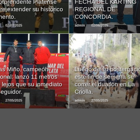
sorprendente Platense
FECHA DEL KARTING
re extender su histórico
REGIONAL DE
ento.
CONCORDIA.
02/07/2025
admin
02/06/2025
LEER
LEER
as Miño, campeón
Luego de su postergaci
MAS
MAS
onal: lanzó 11 metros
este fin de semana se
 lejos que su inmediato
correr el duatlón en La
eguidor.
Criolla.
27/05/2025
admin
27/05/2025