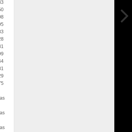
33
50
98
95
83
28
31
99
44
81
29
75
tas
tas
tas