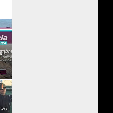
las
NDA