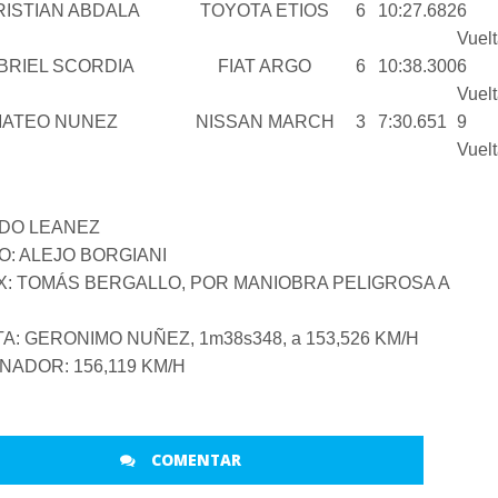
ISTIAN ABDALA
TOYOTA ETIOS
6
10:27.682
6
Vuel
BRIEL SCORDIA
FIAT ARGO
6
10:38.300
6
Vuel
ATEO NUNEZ
NISSAN MARCH
3
7:30.651
9
Vuel
NDO LEANEZ
O: ALEJO BORGIANI
X: TOMÁS BERGALLO, POR MANIOBRA PELIGROSA A
: GERONIMO NUÑEZ, 1m38s348, a 153,526 KM/H
ADOR: 156,119 KM/H
COMENTAR