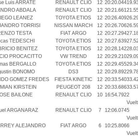
se Luis ARRATE
RENAULT CLIO
12
20:20.044
19.9
NDRO ABDALA
RENAULT CLIO
12
20:21.661
21.5
IEGO LEANEZ
TOYOTA ETIOS
12
20:26.409
26.2
JANDRO TORRISI
NISSAN MARCH
12
20:26.706
26.5
RENZO TESTA
FIAT ARGO
12
20:27.294
27.1
ucas TEDESCHI
TOYOTA ETIOS
12
20:27.639
27.5
BRICIO BENITEZ
TOYOTA ETIOS
12
20:28.142
28.0
CIO PROCACITTO
VW TREND
12
20:29.210
29.0
mas BERGALLO
TOYOTA ETIOS
12
20:29.455
29.3
gustin BONOMO
DS3
12
20:29.892
29.7
DO GOMEZ FREDES
FIESTA KINETIC
12
20:33.540
33.4
MIAN KIRSTEIN
PEUGEOT 208
12
20:33.686
33.5
OSE BAILONE
RENAULT CLIO
10
16:54.792
2
Vuel
uel ARGANARAZ
RENAULT CLIO
7
12:06.074
5
Vuel
ERREY ALEJANDRO
FIAT ARGO
6
10:25.806
6
Vuel