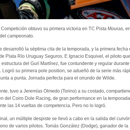
z Competición obtuvo su primera victoria en TC Pista Mouras, en
 del campeonato.
 desarrolló la séptima cita de la temporada, y la primera fecha
e Plata Río Uruguay Seguros. E Ignacio Esquivel, el piloto qu
estructura del Gurí Martínez, fue contundente y regular durante
d. Logró su primera pole position, se adueñó de la serie más ráp
punta a punta. Jornada perfecta para el oriundo de Wilde.
mente, tuvo a Jeremías Olmedo (Torino) a su costado, compartie
oven del Coiro Dole Racing, de gran performance en la temporada
ante las 14 vueltas de competencia. Pero no lo logró.
al, un múltiple despiste se llevó a cabo en la salida del curvón
no de varios pilotos. Tomás González (Dodge), ganador de la