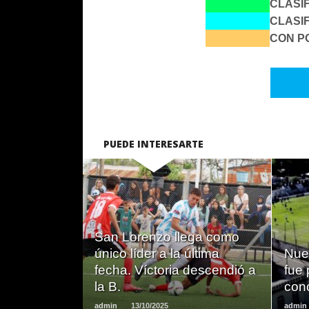
CLASI
CLASI
CON P
PUEDE INTERESARTE
LEER
San Lorenzo llega como
MAS
único líder a la última
Nue
fecha. Víctoria descendió a
fue 
la B.
con
admin
13/10/2025
admin