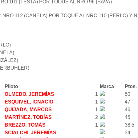
O 101 (TESTA) POR TOQUE AL NRO 96 (SAVA)
 NRO 112 (CANELA) POR TOQUE AL NRO 110 (PERLO) Y 
RLO)
ANELA)
NZÁLEZ)
BERBUHLER)
Piloto
Marca
Ptos.
OLMEDO, JEREMÍAS
1
50
ESQUIVEL, IGNACIO
1
47
QUIJADA, MARCOS
1
46
MARTÍNEZ, TOBÍAS
2
45
BREZZO, TOMÁS
1
38.5
SCIALCHI, JEREMÍAS
34