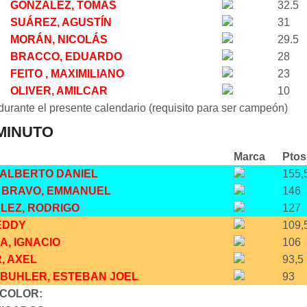
GONZÁLEZ, TOMÁS
32.5
SUÁREZ, AGUSTÍN
31
MORÁN, NICOLÁS
29.5
BRACCO, EDUARDO
28
FEITO , MAXIMILIANO
23
OLIVER, AMILCAR
10
durante el presente calendario (requisito para ser campeón)
 MINUTO
Marca
Ptos
, ALBERTO DANIEL
155,
 BRAVO, EMMANUEL
146
LEZ, RODRIGO
127
 EDDY
109,
A, IGNACIO
106
, AXEL
93,5
BUHLER, ESTEBAN JOEL
93
 COLOR: