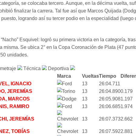
ategoría, se colocaba tercero. Aunque, en la décima vuelta, suf
ohibió finalizar la carrera. Tal fue así que Marcos Quijada (Dod
 puesto, logrando así su tercer podio en la especialidad (luego 
 “Nacho” Esquivel: logró su primera victoria en la categoría, tras
la misma. Se ubica 2° en la Copa Coronación de Plata (47 punto
n 50 unidades.
ometraje
Técnica
Deportiva
Marca
Vueltas
Tiempo
Difere
VEL, IGNACIO
13
26:04.711
O, JEREMÍAS
13
26:04.890
0.179
DA, MARCOS
13
26:05.908
1.197
NIS, RAMIRO
13
26:06.685
1.974
CHI, JEREMÍAS
13
26:07.373
2.662
NEZ, TOBÍAS
13
26:07.592
2.881