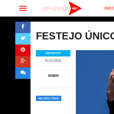
INIC
FESTEJO ÚNIC
DEPORTES
01/11/2020
ADMIN
RELATED ITEMS