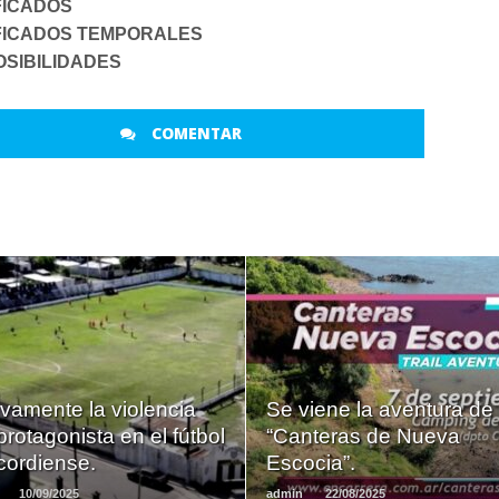
FICADOS
FICADOS TEMPORALES
OSIBILIDADES
COMENTAR
LEER
LEER
MAS
MAS
vamente la violencia
Se viene la aventura de 
protagonista en el fútbol
“Canteras de Nueva
cordiense.
Escocia”.
10/09/2025
admin
22/08/2025