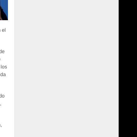
 el
 de
e
 los
ida
ndo
,
,