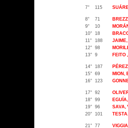
7°
115
SUÁRE
8°
71
BREZZ
9°
10
MORÁN
10°
18
BRACC
11°
188
JAIME
12°
98
MORIL
13°
9
FEITO 
14°
187
PÉREZ
15°
69
MION,
16°
123
GONNE
17°
92
OLIVE
18°
99
EGUÍA
19°
96
SAVA,
20°
101
TESTA
21°
77
VIGGIA