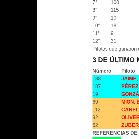
7°
100
8°
115
9°
10
10°
18
11°
9
12°
31
Pilotos que ganaron 
3 DE ÚLTIMO
Número
Piloto
188
JAIME
187
PÉREZ
19
GONZÁ
69
MION,
112
CANEL
92
OLIVER
62
ZUBER
REFERENCIAS DE