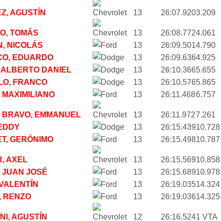
Z, AGUSTÍN
13
26:07.920
3.209
O, TOMÁS
13
26:08.772
4.061
, NICOLÁS
13
26:09.501
4.790
O, EDUARDO
13
26:09.636
4.925
, ALBERTO DANIEL
13
26:10.366
5.655
LO, FRANCO
13
26:10.576
5.865
, MAXIMILIANO
13
26:11.468
6.757
 BRAVO, EMMANUEL
13
26:11.972
7.261
 EDDY
13
26:15.439
10.728
T, GERÓNIMO
13
26:15.498
10.787
R, AXEL
13
26:15.569
10.858
, JUAN JOSÉ
13
26:15.689
10.978
 VALENTÍN
13
26:19.035
14.324
, RENZO
13
26:19.036
14.325
NI, AGUSTÍN
12
26:16.524
1 VTA