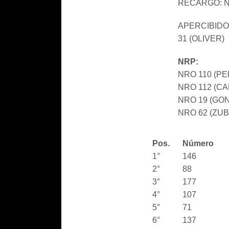
RECARGO: NR
APERCIBIDO:
31 (OLIVER)
NRP:
NRO 110 (PE
NRO 112 (C
NRO 19 (GO
NRO 62 (ZU
Pos.
Número
1°
146
2°
88
3°
177
4°
107
5°
71
6°
137