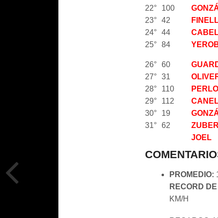
22°
100
GONZÁ
23°
42
FINELL
24°
44
CABEL
25°
84
YEROB
26°
60
GUARD
27°
31
OLIVE
28°
110
PERLO
29°
112
CANEL
30°
19
GONZÁ
31°
62
ZUBER
JOEL
COMENTARIO
PROMEDIO:
RECORD DE
KM/H