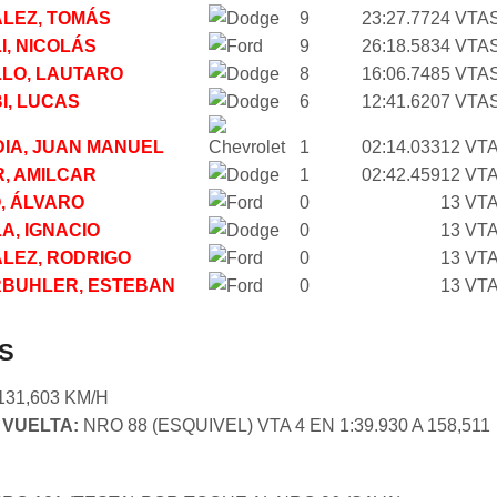
LEZ, TOMÁS
9
23:27.772
4 VTA
I, NICOLÁS
9
26:18.583
4 VTA
LO, LAUTARO
8
16:06.748
5 VTA
I, LUCAS
6
12:41.620
7 VTA
IA, JUAN MANUEL
1
02:14.033
12 VT
R, AMILCAR
1
02:42.459
12 VT
, ÁLVARO
0
13 VT
A, IGNACIO
0
13 VT
LEZ, RODRIGO
0
13 VT
BUHLER, ESTEBAN
0
13 VT
S
131,603 KM/H
 VUELTA:
NRO 88 (ESQUIVEL) VTA 4 EN 1:39.930 A 158,511