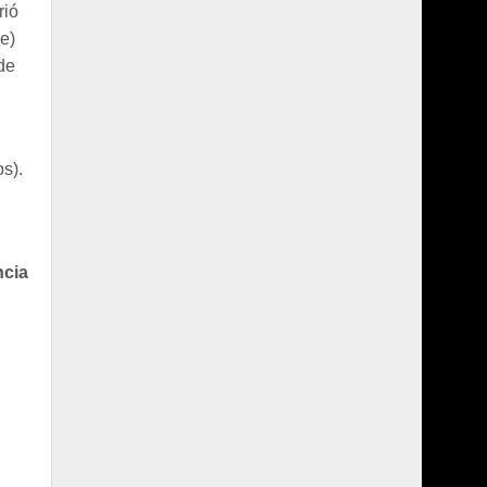
rió
ge)
de
s).
ncia