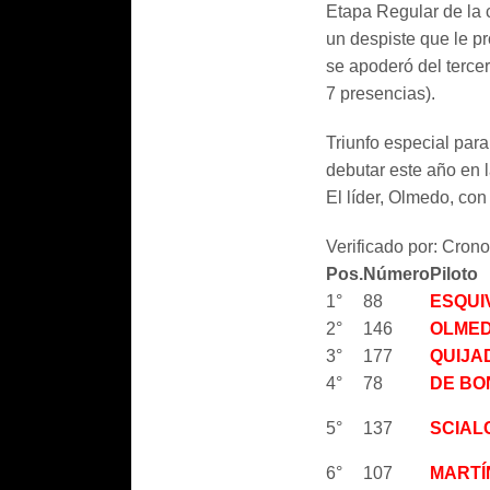
Etapa Regular de la c
un despiste que le pr
se apoderó del tercer
7 presencias).
Triunfo especial para
debutar este año en 
El líder, Olmedo, co
Verificado por: Cron
Pos.
Número
Piloto
1°
88
ESQUI
2°
146
OLMED
3°
177
QUIJA
4°
78
DE BO
5°
137
SCIAL
6°
107
MARTÍ