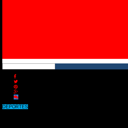
Instagram
YouTube
RSS
DEPORTES
Federico Bruno Record meeting interna