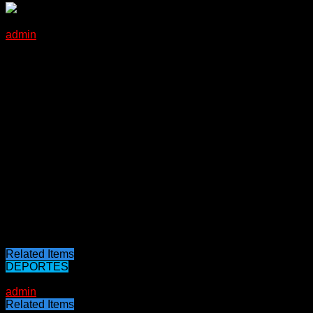
Federico Bruno Record meeting internacional de pista cubier
admin
09/02/2023
Bruno, olímpico como maratonista en Río 2016, aventajó en la
del colombiano Jacinto Navarrete con 7m49s46 desde el 10 de 
2022 en Sabadell con 3m38s03.
Por su parte, la marplatense Florencia Borelli hizo su debut
ruta (en distancias que llegan hasta el maratón). En el escen
(4m18s41) y Miriam Costa (4m18s82).
Su marca representa el nuevo récord argentino, dejando atrá
tercer registro del historial sudamericano.
Otra argentina que compitió en Valencia fue Silvina Ocampos,
Ocampos -quien desde el año pasado entrena en Guadalajara, 
El próximo sábado, el entrerriano Bruno competirá sobre 1.500
Related Items
DEPORTES
09/02/2023
admin
Related Items