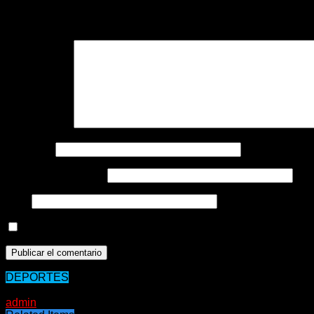
Tu dirección de correo electrónico no será publicada.
Los cam
Comentario
*
Nombre
*
Correo electrónico
*
Web
Guarda mi nombre, correo electrónico y web en este nave
DEPORTES
28/01/2020
admin