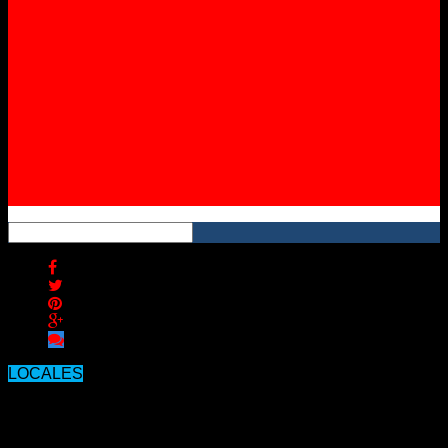
Instagram
YouTube
RSS
LOCALES
Este miércoles Día del Bancario no
abren los bancos: qué trámites se