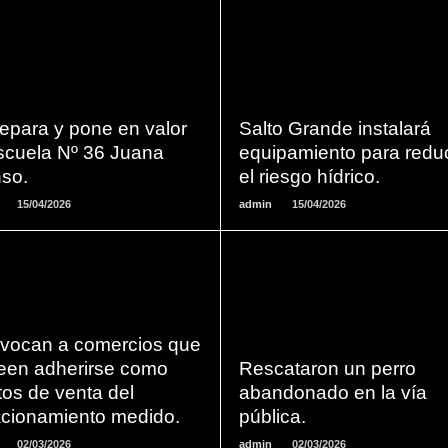
LEER
LEER
MAS
MAS
epara y pone en valor
Salto Grande instalará
escuela Nº 36 Juana
equipamiento para reduc
so.
el riesgo hídrico.
15/04/2026
admin
15/04/2026
LEER
LEER
vocan a comercios que
MAS
MAS
een adherirse como
Rescataron un perro
os de venta del
abandonado en la vía
acionamiento medido.
pública.
02/03/2026
admin
02/03/2026