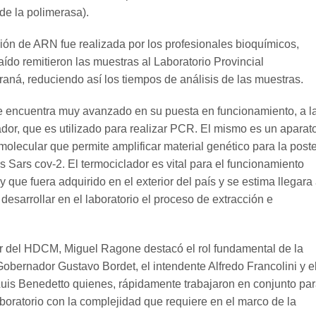
de la polimerasa).
ción de ARN fue realizada por los profesionales bioquímicos,
ído remitieron las muestras al Laboratorio Provincial
aná, reduciendo así los tiempos de análisis de las muestras.
 se encuentra muy avanzado en su puesta en funcionamiento, a l
ador, que es utilizado para realizar PCR. El mismo es un aparat
 molecular que permite amplificar material genético para la poste
rus Sars cov-2. El termociclador es vital para el funcionamiento
y que fuera adquirido en el exterior del país y se estima llegara 
esarrollar en el laboratorio el proceso de extracción e
tor del HDCM, Miguel Ragone destacó el rol fundamental de la
 Gobernador Gustavo Bordet, el intendente Alfredo Francolini y e
is Benedetto quienes, rápidamente trabajaron en conjunto pa
boratorio con la complejidad que requiere en el marco de la