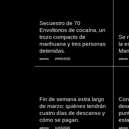
Secuestro de 70
LEER
Envoltorios de cocaína, un
MAS
trozo compacto de
Se r
marihuana y tres personas
la 
detenidas.
Man
admin
29/06/2026
admin
LEER
Fin de semana extra largo
Con
MAS
de marzo: quiénes tendrán
des
cuatro días de descanso y
punt
cómo se pagan.
est
admin
11/03/2026
admin