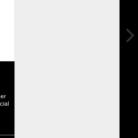
ser
cial