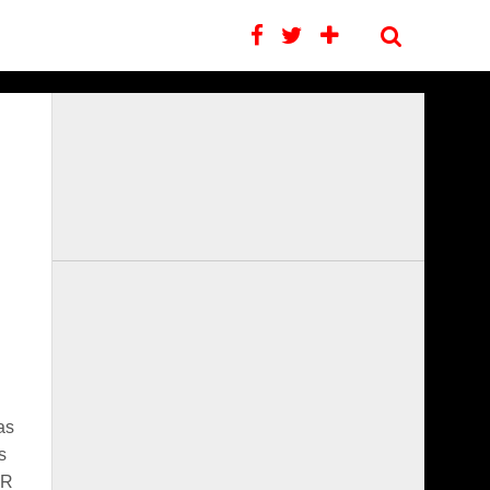
as
s
CR