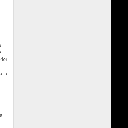
a
o
rior
a la
l
ra