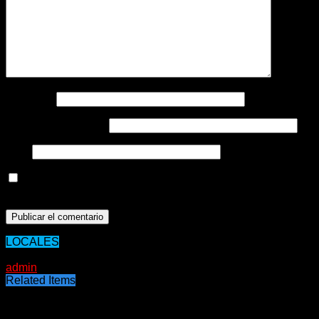
Nombre
*
Correo electrónico
*
Web
Guarda mi nombre, correo electrónico y web en este
navegador para la próxima vez que comente.
LOCALES
12/06/2020
admin
Related Items
Puede interesarte