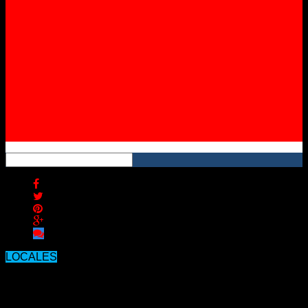
Instagram
YouTube
RSS
LOCALES
El IOSFA sigue con prestaciones
suspendidas para cientos de