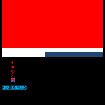
Instagram
YouTube
RSS
REGIONALES
El hambre, una cruda realidad que
obliga a revisar la prohibición de dar