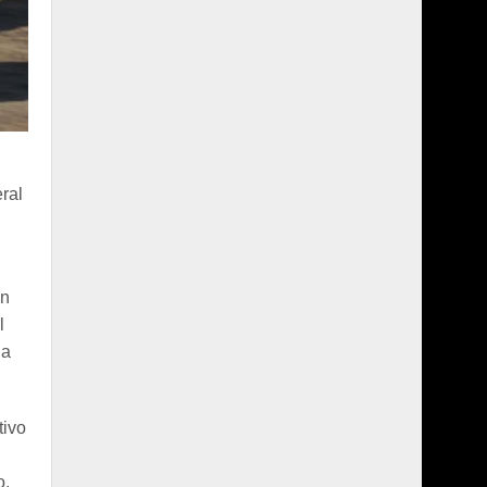
eral
ón
l
la
tivo
o.