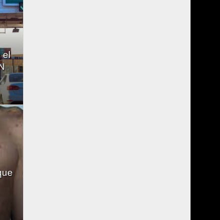
 el
RN
que