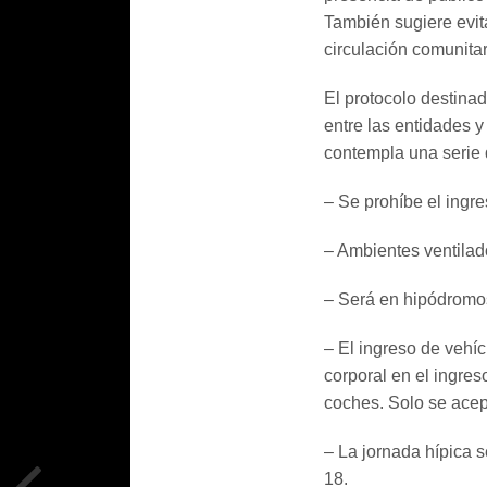
También sugiere evita
circulación comunitar
El protocolo destina
entre las entidades y
contempla una serie 
– Se prohíbe el ingr
– Ambientes ventilad
– Será en hipódromos 
– El ingreso de vehí
corporal en el ingres
coches. Solo se acept
– La jornada hípica s
18.