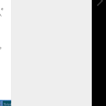
 e
o,
e