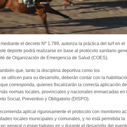
 mediante el decreto Nº 1.789, autoriza la práctica del turf en el
 Este deporte podrá realizarse en base al protocolo sanitario gen
ité de Organización de Emergencia de Salud (COES).
ambién que, tanto la disciplina deportiva como los
se utilicen para su desarrollo, deberán contar con la habilitaci
que corresponda, quienes fiscalizarán la correcta aplicación de
emás normas locales, provinciales y nacionales enmarcadas en 
nto Social, Preventivo y Obligatorio (DISPO).
ecomienda aplicar rigurosamente el protocolo con monitoreo ac
dades locales municipales y comunales, y no está permitida la
en general o espectadores en y durante el desarrollo del event